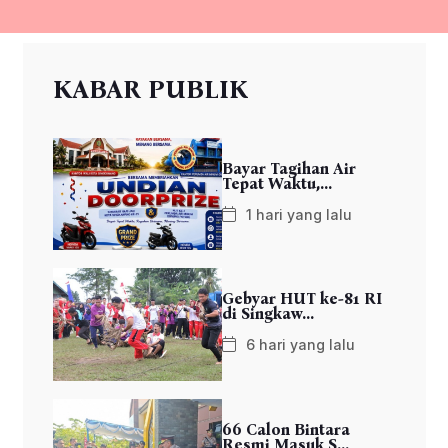
KABAR PUBLIK
Bayar Tagihan Air
Tepat Waktu,...
1 hari yang lalu
Gebyar HUT ke-81 RI
di Singkaw...
6 hari yang lalu
66 Calon Bintara
Resmi Masuk S...