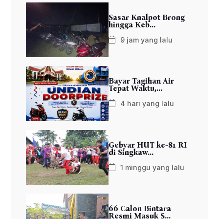
Sasar Knalpot Brong
hingga Keb...
9 jam yang lalu
Bayar Tagihan Air
Tepat Waktu,...
4 hari yang lalu
Gebyar HUT ke-81 RI
di Singkaw...
1 minggu yang lalu
66 Calon Bintara
Resmi Masuk S...