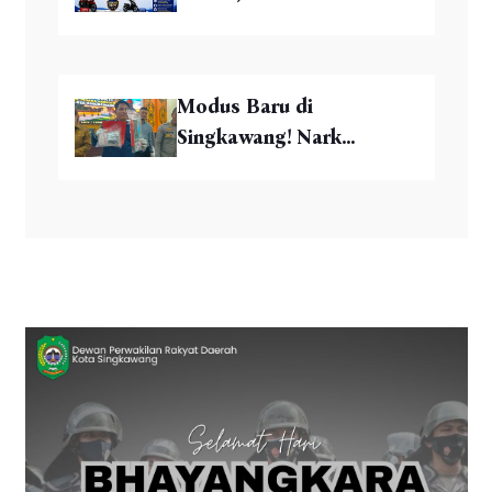
Modus Baru di
Singkawang! Nark...