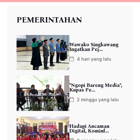
PEMERINTAHAN
Wawako Singkawang
Ingatkan Pej...
4 hari yang lalu
"Ngopi Bareng Media",
Kupas Pe...
2 minggu yang lalu
Hadapi Ancaman
Digital, Kominf...