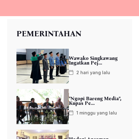
PEMERINTAHAN
Wawako Singkawang
Ingatkan Pej...
2 hari yang lalu
"Ngopi Bareng Media",
Kupas Pe...
1 minggu yang lalu