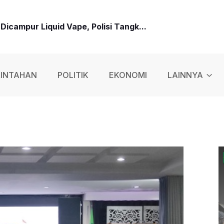
icampur Liquid Vape, Polisi Tangk...
 Dengan Senapan Angin, Eksekutor Ng...
INTAHAN
POLITIK
EKONOMI
LAINNYA
Baru: Jangan Korupsi, Layani Masyar...