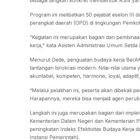
sebagai langkah konkret membentuk ASN yang l
Program ini melibatkan 50 pejabat eselon III da
perangkat daerah (OPD) di lingkungan Pemko
“Kegiatan ini merupakan bagian dari pembina
kerja,” kata Asisten Administrasi Umum Setda
Menurut Dede, penguatan budaya kerja BerA
tantangan birokrasi modern. Nilai-nilai utama 
akuntabel, kompeten, harmonis, loyal, adaptif,
“Melalui pelatihan ini, peserta akan dibekali
Harapannya, mereka bisa menjadi agen perub
Langkah ini juga merupakan bagian dari impl
Kementerian Dalam Negeri dan Kementerian PA
peningkatan Indeks Efektivitas Budaya Kerja d
Instansi Pemerintah).