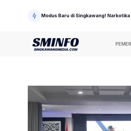
Modus Baru di Singkawang! Narkotika D
Polisi Tangkap Tersangka Penembakan
PEMER
Wawako Singkawang Ingatkan Pejabat 