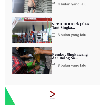
4 bulan yang lalu
SPBU DODO di Jalan
Tani Singka...
6 bulan yang lalu
Pemkot Singkawang
dan Bulog Sa...
8 bulan yang lalu