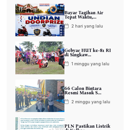
Bayar Tagihan Air
Tepat Waktu,...
2 hari yang lalu
Gebyar HUT ke-81 RI
di Singkaw...
1 minggu yang lalu
66 Calon Bintara
Resmi Masuk S...
2 minggu yang lalu
PLN Pastikan Listrik