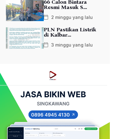
66 Calon Bintara
Resmi Masuk S...
2 minggu yang lalu
PLN Pastikan Listrik
di Kalbar...
3 minggu yang lalu