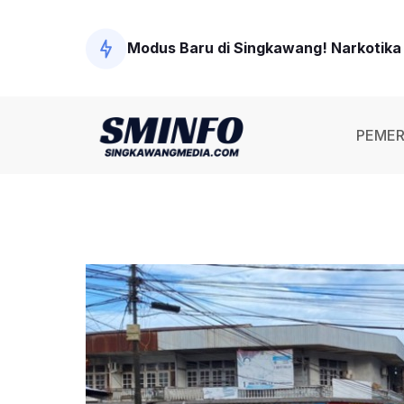
Modus Baru di Singkawang! Narkotika D
Polisi Tangkap Tersangka Penembakan
PEMER
Wawako Singkawang Ingatkan Pejabat 