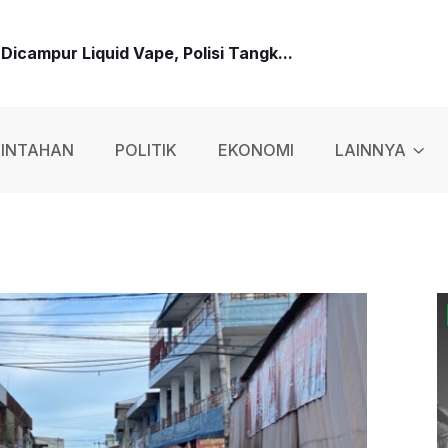
icampur Liquid Vape, Polisi Tangk...
 Dengan Senapan Angin, Eksekutor Ng...
INTAHAN
POLITIK
EKONOMI
LAINNYA
Baru: Jangan Korupsi, Layani Masyar...