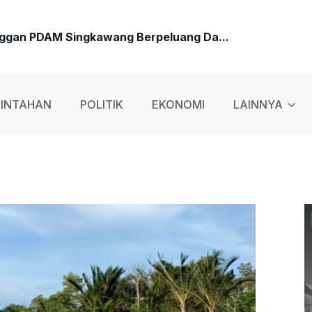
nggan PDAM Singkawang Berpeluang Da...
icampur Liquid Vape, Polisi Tangk...
INTAHAN
POLITIK
EKONOMI
LAINNYA
 Dengan Senapan Angin, Eksekutor Ng...
Baru: Jangan Korupsi, Layani Masyar...