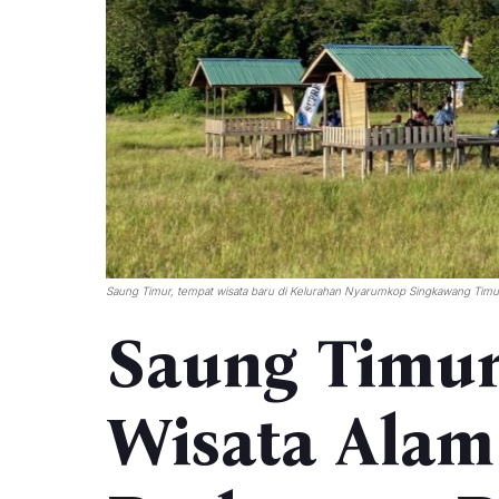
Saung Timur, tempat wisata baru di Kelurahan Nyarumkop Singkawang Timu
Saung Timur
Wisata Alam