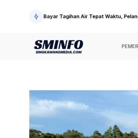
Bayar Tagihan Air Tepat Waktu, Pela
Modus Baru di Singkawang! Narkotika D
PEMER
Polisi Tangkap Tersangka Penembakan
Wawako Singkawang Ingatkan Pejabat 