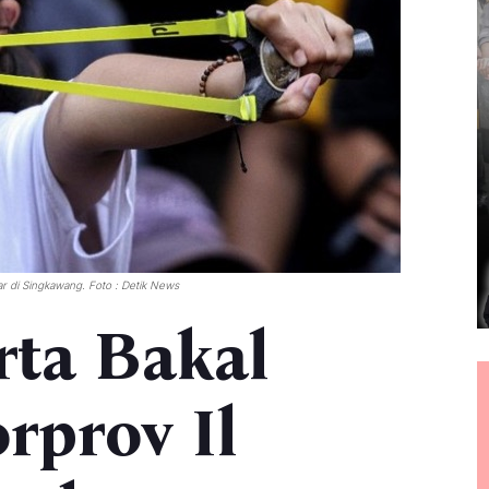
ar di Singkawang. Foto : Detik News
rta Bakal
rprov Il