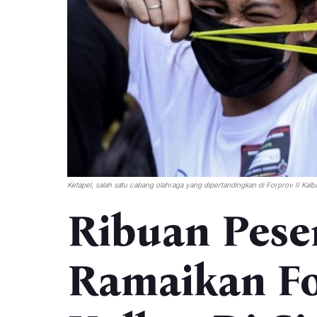
Ketapel, salah satu cabang olahraga yang dipertandingkan di Forprov II Kalb
Ribuan Pese
Ramaikan Fo