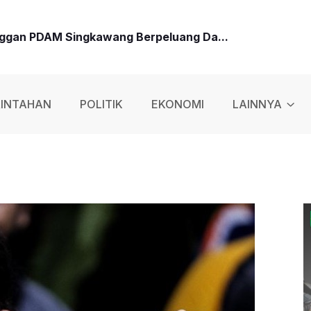
nggan PDAM Singkawang Berpeluang Da...
icampur Liquid Vape, Polisi Tangk...
INTAHAN
POLITIK
EKONOMI
LAINNYA
 Dengan Senapan Angin, Eksekutor Ng...
Baru: Jangan Korupsi, Layani Masyar...