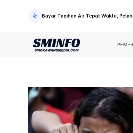
Bayar Tagihan Air Tepat Waktu, Pela
Modus Baru di Singkawang! Narkotika D
PEMER
Polisi Tangkap Tersangka Penembakan
Wawako Singkawang Ingatkan Pejabat 