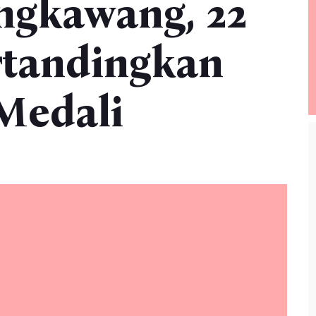
ngkawang, 22
rtandingkan
Medali