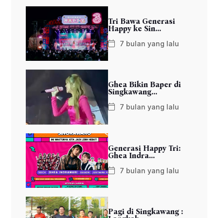
Tri Bawa Generasi
Happy ke Sin...
7 bulan yang lalu
Ghea Bikin Baper di
Singkawang...
7 bulan yang lalu
Generasi Happy Tri:
Ghea Indra...
7 bulan yang lalu
Pagi di Singkawang :